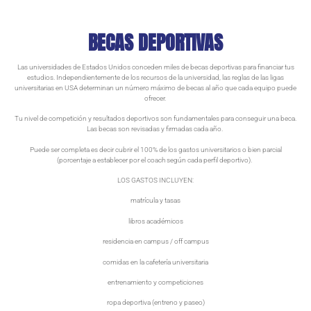
BECAS DEPORTIVAS
Las universidades de Estados Unidos conceden miles de becas deportivas para financiar tus
estudios. Independientemente de los recursos de la universidad, las reglas de las ligas
universitarias en USA determinan un número máximo de becas al año que cada equipo puede
ofrecer.
Tu nivel de competición y resultados deportivos son fundamentales para conseguir una beca.
Las becas son revisadas y firmadas cada año.
Puede ser completa es decir cubrir el 100% de los gastos universitarios o bien parcial
(porcentaje a establecer por el coach según cada perfil deportivo).
LOS GASTOS INCLUYEN:
matrícula y tasas
libros académicos
residencia en campus / off campus
comidas en la cafetería universitaria
entrenamiento y competiciones
ropa deportiva (entreno y paseo)