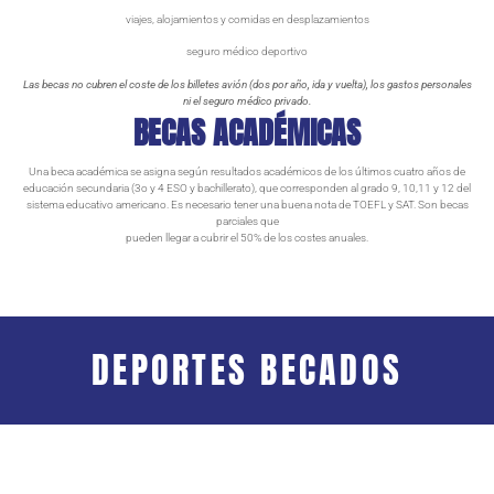
viajes, alojamientos y comidas en desplazamientos
seguro médico deportivo
Las becas no cubren el coste de los billetes avión (dos por año, ida y vuelta), los gastos personales
ni el seguro médico privado.
BECAS ACADÉMICAS
Una beca académica se asigna según resultados académicos de los últimos cuatro años de
educación secundaria (3o y 4 ESO y bachillerato), que corresponden al grado 9, 10,11 y 12 del
sistema educativo americano. Es necesario tener una buena nota de TOEFL y SAT. Son becas
parciales que
pueden llegar a cubrir el 50% de los costes anuales.
DEPORTES BECADOS